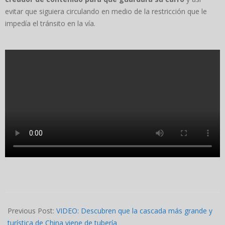
evitar que siguiera circulando en medio de la restricción que le
impedía el tránsito en la vía.
2024-
06-
Previous Post:
VIDEO: Descubren que la cascada más grande y
08
turística de China viene de tubería