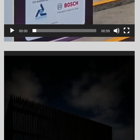
00:00
00:59
Video
Player