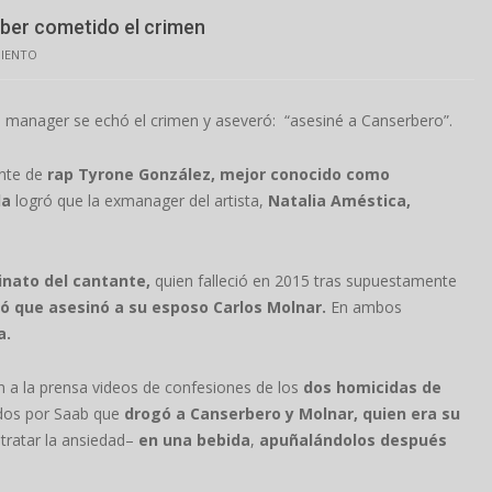
ber cometido el crimen
MIENTO
a manager se echó el crimen y aseveró: “asesiné a Canserbero”.
nte de
rap Tyrone González, mejor conocido como
la
logró que la exmanager del artista,
Natalia Améstica,
inato del cantante,
quien falleció en 2015 tras supuestamente
 que asesinó a su esposo Carlos Molnar.
En ambos
a.
 a la prensa videos de confesiones de los
dos homicidas de
ados por Saab que
drogó a Canserbero y Molnar, quien era su
tratar la ansiedad–
en una bebida
,
apuñalándolos después