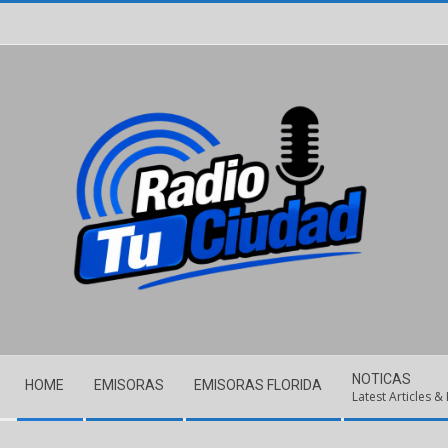
Skip
to
content
Secondary
NOTICAS
HOME
EMISORAS
EMISORAS FLORIDA
Navigation
Latest Articles &
Menu