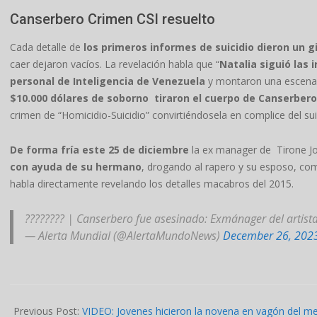
Canserbero Crimen CSI resuelto
Cada detalle de
los primeros informes de suicidio dieron un g
caer dejaron vacíos. La revelación habla que “
Natalia siguió las
personal de Inteligencia de Venezuela
y montaron una escena 
$10.000 dólares de soborno tiraron el cuerpo de Canserbero
crimen de “Homicidio-Suicidio” convirtiéndosela en complice del sui
De forma fría este 25 de diciembre
la ex manager de Tirone 
con ayuda de su hermano
, drogando al rapero y su esposo, com
habla directamente revelando los detalles macabros del 2015.
???????? | Canserbero fue asesinado: Exmánager del artist
— Alerta Mundial (@AlertaMundoNews)
December 26, 202
2023-
12-
Previous Post:
VIDEO: Jovenes hicieron la novena en vagón del me