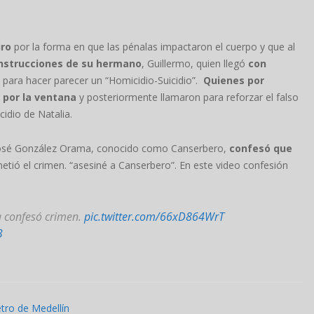
iro
por la forma en que las pénalas impactaron el cuerpo y que al
 instrucciones de su hermano
, Guillermo, quien llegó
con
para hacer parecer un “Homicidio-Suicidio”.
Quienes por
 por la ventana
y posteriormente llamaron para reforzar el falso
cidio de Natalia.
José González Orama, conocido como Canserbero,
confesó que
etió el crimen. “asesiné a Canserbero”. En este video confesión
a confesó crimen.
pic.twitter.com/66xD864WrT
3
tro de Medellín