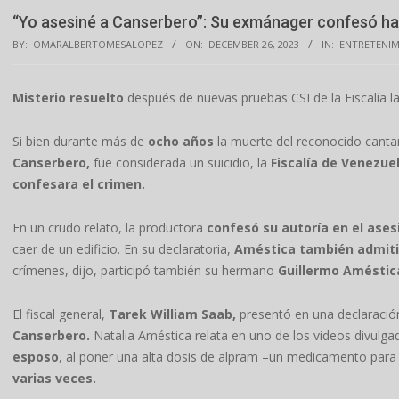
“Yo asesiné a Canserbero”: Su exmánager confesó ha
BY:
OMARALBERTOMESALOPEZ
ON:
DECEMBER 26, 2023
IN:
ENTRETENI
Misterio resuelto
después de nuevas pruebas CSI de la Fiscalía l
Si bien durante más de
ocho años
la muerte del reconocido canta
Canserbero,
fue considerada un suicidio, la
Fiscalía de Venezue
confesara el crimen.
En un crudo relato, la productora
confesó su autoría en el ases
caer de un edificio. En su declaratoria,
Améstica también admitió
crímenes, dijo, participó también su hermano
Guillermo Améstic
El fiscal general,
Tarek William Saab,
presentó en una declaración
Canserbero.
Natalia Améstica relata en uno de los videos divulg
esposo
, al poner una alta dosis de alpram –un medicamento para 
varias veces.