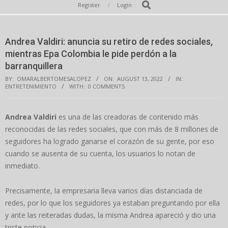
Secondary
Search
Register
Login
Navigation
Menu
Andrea Valdiri: anuncia su retiro de redes sociales,
mientras Epa Colombia le pide perdón a la
barranquillera
BY:
OMARALBERTOMESALOPEZ
ON:
AUGUST 13, 2022
IN:
ENTRETENIMIENTO
WITH:
0 COMMENTS
Andrea Valdiri
es una de las creadoras de contenido más
reconocidas de las redes sociales, que con más de 8 millones de
seguidores ha logrado ganarse el corazón de su gente, por eso
cuando se ausenta de su cuenta, los usuarios lo notan de
inmediato.
Precisamente, la empresaria lleva varios días distanciada de
redes, por lo que los seguidores ya estaban preguntando por ella
y ante las reiteradas dudas, la misma Andrea apareció y dio una
triste noticia.