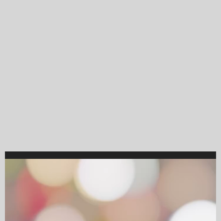
Video
Player