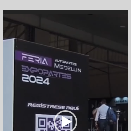
Video
Player