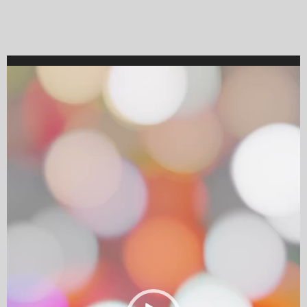
Video
Player