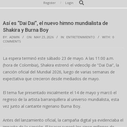
Secondary
Search
Register
Login
Navigation
Menu
Así es “Dai Dai”, el nuevo himno mundialista de
Shakira y Burna Boy
BY:
ADMIN
ON:
MAY 23, 2026
IN:
ENTRETENIMIENTO
WITH:
0
COMMENTS
La espera terminó este sábado 23 de mayo. A las 11:00 a.m.
(hora de Colombia), Shakira estrenó el videoclip de “Dai Dai”, la
canción oficial del Mundial 2026, luego de varias semanas de
expectativa que crecieron desde mediados de mayo.
El tema fue presentado inicialmente el 14 de mayo y marcó el
regreso de la artista barranquillera al universo mundialista, esta
vez junto al cantante nigeriano Burna Boy.
Antes del lanzamiento oficial, la campaña digital ya evidenciaba el
impacto de la canción. El teaser superó los cinco millones de