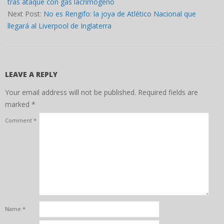
23
tras ataque con gas lacrimógeno
Next Post:
No es Rengifo: la joya de Atlético Nacional que
llegará al Liverpool de Inglaterra
LEAVE A REPLY
Your email address will not be published.
Required fields are
marked
*
Comment
*
Name
*