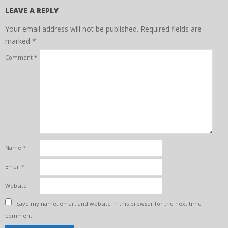
LEAVE A REPLY
Your email address will not be published.
Required fields are
marked
*
Comment
*
Name
*
Email
*
Website
Save my name, email, and website in this browser for the next time I
comment.