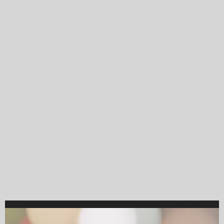
Video
Player