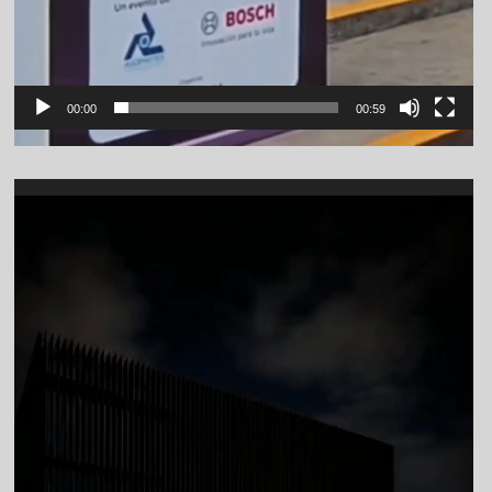
00:00
00:59
Video
Player