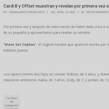
Cardi B y Offset muestran y revelan por primera vez el
BY:
OMARALBERTOMESALOPEZ
ON:
APRIL 16, 2022
IN:
ENTRETENIMIEN
Por primera vez y después de siete meses de haber dado a luz a s
de su pequeño y aprovecharon para revelar su nombre.
“
Wave Set Cephus
“, el original nombre que apareció escrito por 
brillante joyería.
Los raperos tienen dos hijos en común: Kulture, de 3 años, y Wave
relaciones anteriores: Kalea, de 7 años, Kody, de 7, y Jordan, de 12
Tomado
de
Instagram/
iamcardib