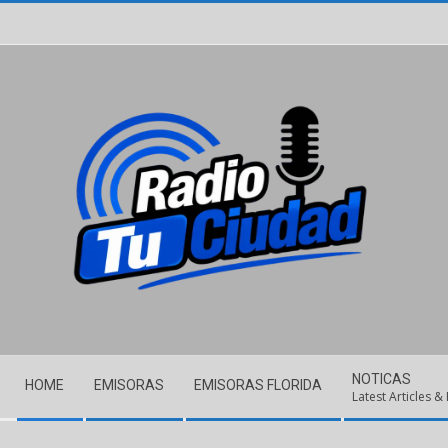
Skip
to
content
Secondary
NOTICAS
HOME
EMISORAS
EMISORAS FLORIDA
Navigation
Latest Articles &
Menu