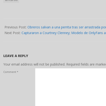
2022-
04-
Previous Post:
Obreros salvan a una perrita tras ser arrastrada p
16
Next Post:
Capturaron a Courtney Clenney; Modelo de OnlyFans a
LEAVE A REPLY
Your email address will not be published.
Required fields are mark
Comment
*