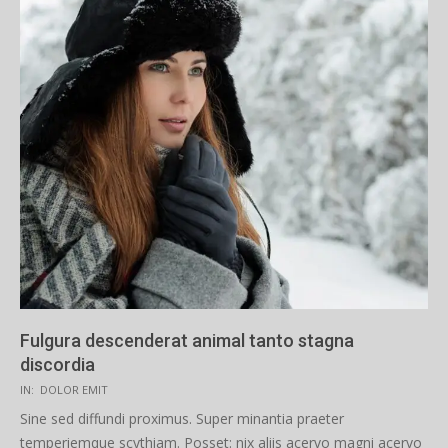
Fulgura descenderat animal tanto stagna
discordia
2019-
IN:
DOLOR EMIT
04-
Sine sed diffundi proximus. Super minantia praeter
16
temperiemque scythiam. Posset: nix aliis acervo magni acervo