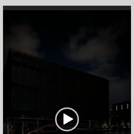
Video
Player