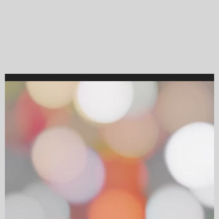
Video
Player