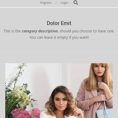
Secondary
Search
Register
Login
Navigation
Menu
Dolor Emit
This is the
category description
, should you choose to have one.
You can leave it empty if you want!