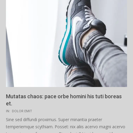
Mutatas chaos: pace orbe homini his tuti boreas
et.
2019-
IN:
DOLOR EMIT
03-
Sine sed diffundi proximus. Super minantia praeter
21
temperiemque scythiam. Posset: nix aliis acervo magni acervo