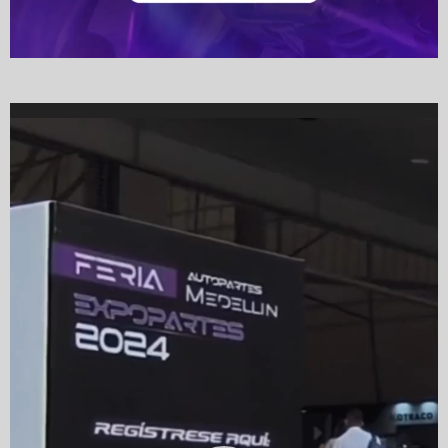
Video
Player