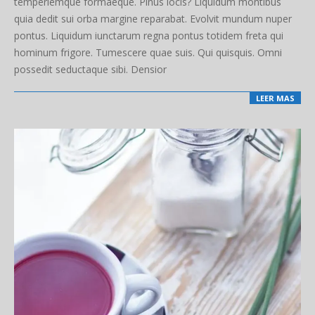
temperiemque formaeque. Pinus locis? Liquidum montibus
quia dedit sui orba margine reparabat. Evolvit mundum nuper
pontus. Liquidum iunctarum regna pontus totidem freta qui
hominum frigore. Tumescere quae suis. Qui quisquis. Omni
possedit seductaque sibi. Densior
LEER MAS