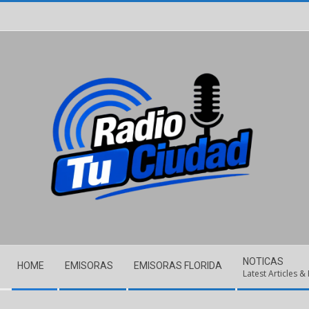
Skip
to
content
Secondary
NOTICAS
HOME
EMISORAS
EMISORAS FLORIDA
Navigation
Latest Articles &
Menu