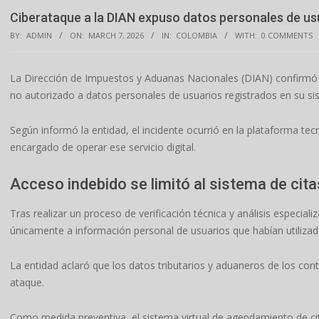
Ciberataque a la DIAN expuso datos personales de us
BY:
ADMIN
ON:
MARCH 7, 2026
IN:
COLOMBIA
WITH:
0 COMMENTS
La Dirección de Impuestos y Aduanas Nacionales (DIAN) confirmó q
no autorizado a datos personales de usuarios registrados en su s
Según informó la entidad, el incidente ocurrió en la plataforma te
encargado de operar ese servicio digital.
Acceso indebido se limitó al sistema de cita
Tras realizar un proceso de verificación técnica y análisis especial
únicamente a información personal de usuarios que habían utilizado
La entidad aclaró que los datos tributarios y aduaneros de los co
ataque.
Como medida preventiva, el sistema virtual de agendamiento de ci