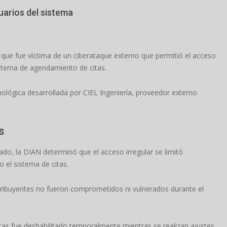
uarios del sistema
ue fue víctima de un ciberataque externo que permitió el acceso
istema de agendamiento de citas.
cnológica desarrollada por CIEL Ingeniería, proveedor externo
s
izado, la DIAN determinó que el acceso irregular se limitó
 el sistema de citas.
ntribuyentes no fueron comprometidos ni vulnerados durante el
tas fue deshabilitado temporalmente mientras se realizan ajustes