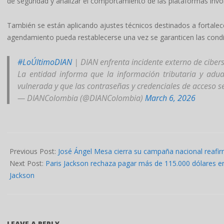
de seguridad y analizar el comportamiento de las plataformas invo
También se están aplicando ajustes técnicos destinados a fortalecer
agendamiento pueda restablecerse una vez se garanticen las condi
#LoÚltimoDIAN
| DIAN enfrenta incidente externo de ciber
La entidad informa que la información tributaria y adu
vulnerada y que las contraseñas y credenciales de acceso 
— DIANColombia (@DIANColombia)
March 6, 2026
2026-
03-
Previous Post:
José Ángel Mesa cierra su campaña nacional reafi
07
Next Post:
Paris Jackson rechaza pagar más de 115.000 dólares en
Jackson
LEAVE A REPLY