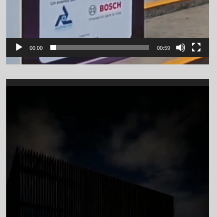
00:00
00:59
Video
Player