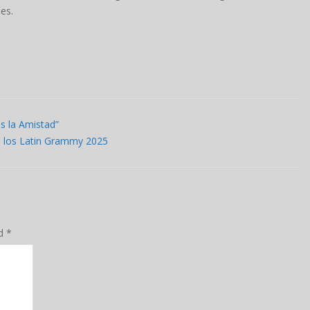
les.
s la Amistad”
e los Latin Grammy 2025
ed
*