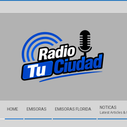
Skip
to
content
Secondary
NOTICAS
HOME
EMISORAS
EMISORAS FLORIDA
Navigation
Latest Articles &
Menu