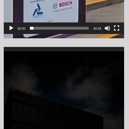
00:00
00:59
Video
Player