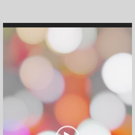
Video
Player