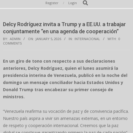
Secondary
Search
Register
Login
Navigation
Menu
Delcy Rodríguez invita a Trump y a EE.UU. a trabajar
conjuntamente “en una agenda de cooperación”
BY:
ADMIN
ON:
JANUARY 5, 2026
IN:
INTERNACIONAL
WITH:
0
COMMENTS
En un giro de tono con respecto a sus declaraciones
anteriores, Delcy Rodríguez, quien el lunes asumirá la
presidencia interina de Venezuela, publicó en la noche del
domingo un mensaje conciliador hacia Estados Unidos y
Donald Trump tras encabezar su primer consejo de
ministros.
“Venezuela reafirma su vocación de paz y de convivencia pacífica.
Nuestro país aspira a vivir sin amenazas externas, en un entorno
de respeto y cooperación internacional. Creemos que la paz
global se construye garantizando primero la paz de cada nación”,