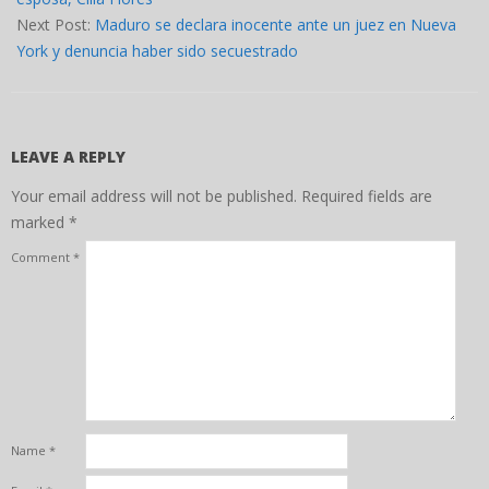
Next Post:
Maduro se declara inocente ante un juez en Nueva
York y denuncia haber sido secuestrado
LEAVE A REPLY
Your email address will not be published.
Required fields are
marked
*
Comment
*
Name
*