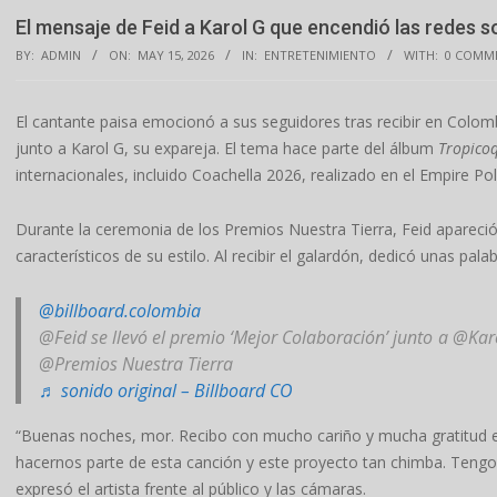
El mensaje de Feid a Karol G que encendió las redes s
BY:
ADMIN
ON:
MAY 15, 2026
IN:
ENTRETENIMIENTO
WITH:
0 COMM
El cantante paisa emocionó a sus seguidores tras recibir en Colo
junto a Karol G, su expareja. El tema hace parte del álbum
Tropico
internacionales, incluido Coachella 2026, realizado en el Empire Polo
Durante la ceremonia de los Premios Nuestra Tierra, Feid apareció 
característicos de su estilo. Al recibir el galardón, dedicó unas pal
@billboard.colombia
@Feid se llevó el premio ‘Mejor Colaboración’ junto a @Kar
@Premios Nuestra Tierra
♬ sonido original – Billboard CO
“Buenas noches, mor. Recibo con mucho cariño y mucha gratitud e
hacernos parte de esta canción y este proyecto tan chimba. Tengo 
expresó el artista frente al público y las cámaras.