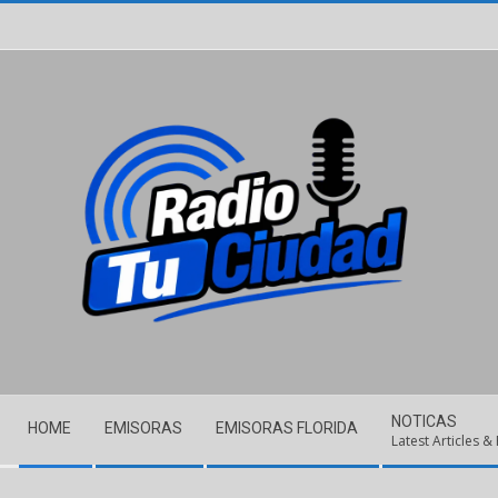
Skip
to
content
Secondary
NOTICAS
HOME
EMISORAS
EMISORAS FLORIDA
Navigation
Latest Articles &
Menu