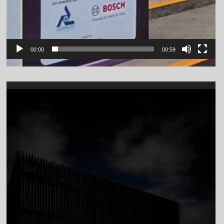
00:00
00:59
Video
Player