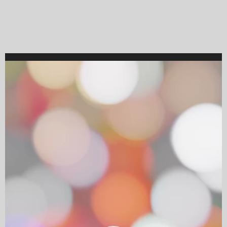
Video
Player