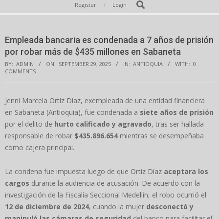
Secondary
Search
Register
Login
Navigation
Menu
Empleada bancaria es condenada a 7 años de prisión
por robar más de $435 millones en Sabaneta
BY:
ADMIN
ON:
SEPTEMBER 29, 2025
IN:
ANTIOQUIA
WITH:
0
COMMENTS
Jenni Marcela Ortiz Díaz, exempleada de una entidad financiera
en Sabaneta (Antioquia), fue condenada a
siete años de prisión
por el delito de
hurto calificado y agravado
, tras ser hallada
responsable de robar
$435.896.654
mientras se desempeñaba
como cajera principal.
La condena fue impuesta luego de que Ortiz Díaz
aceptara los
cargos
durante la audiencia de acusación. De acuerdo con la
investigación de la Fiscalía Seccional Medellín, el robo ocurrió el
12 de diciembre de 2024
, cuando la mujer
desconectó y
manipuló las cámaras de seguridad
del banco para facilitar el