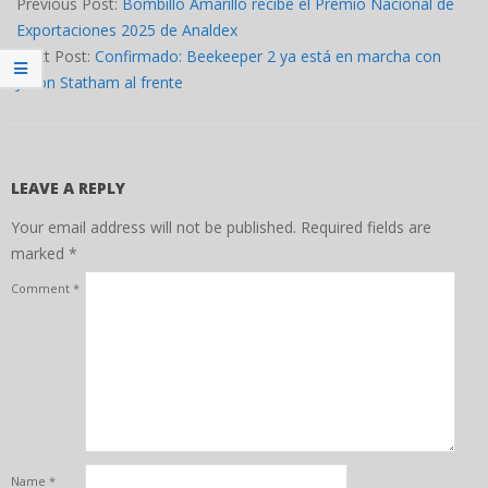
09-
Previous Post:
Bombillo Amarillo recibe el Premio Nacional de
29
Exportaciones 2025 de Analdex
Next Post:
Confirmado: Beekeeper 2 ya está en marcha con
Jason Statham al frente
LEAVE A REPLY
Your email address will not be published.
Required fields are
marked
*
Comment
*
Name
*