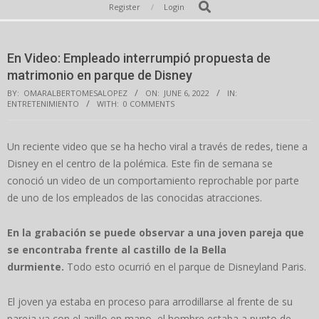
Secondary
Search
Register
Login
Navigation
Menu
En Video: Empleado interrumpió propuesta de
matrimonio en parque de Disney
BY:
OMARALBERTOMESALOPEZ
ON:
JUNE 6, 2022
IN:
ENTRETENIMIENTO
WITH:
0 COMMENTS
Un reciente video que se ha hecho viral a través de redes, tiene a
Disney en el centro de la polémica. Este fin de semana se
conoció un video de un comportamiento reprochable por parte
de uno de los empleados de las conocidas atracciones.
En la grabación se puede observar a una joven pareja que
se encontraba frente al castillo de la Bella
durmiente.
Todo esto ocurrió en el parque de Disneyland Paris.
El joven ya estaba en proceso para arrodillarse al frente de su
pareja ya con el anillo en mano, el hombre estaba a punto de