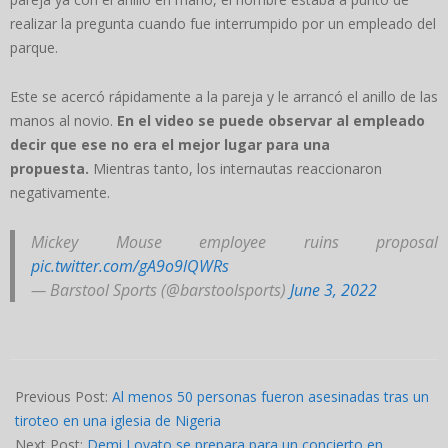
realizar la pregunta cuando fue interrumpido por un empleado del
parque.
Este se acercó rápidamente a la pareja y le arrancó el anillo de las
manos al novio.
En el video se puede observar al empleado
decir que ese no era el mejor lugar para una
propuesta.
Mientras tanto, los internautas reaccionaron
negativamente.
Mickey Mouse employee ruins proposal
pic.twitter.com/gA9o9lQWRs
— Barstool Sports (@barstoolsports)
June 3, 2022
2022-
06-
Previous Post:
Al menos 50 personas fueron asesinadas tras un
06
tiroteo en una iglesia de Nigeria
Next Post:
Demi Lovato se prepara para un concierto en