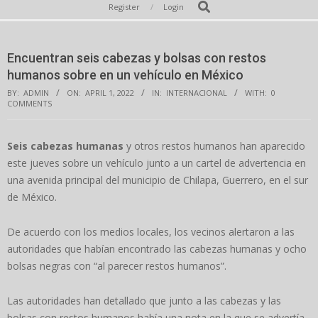
Secondary
Search
Register
Login
Navigation
Menu
Encuentran seis cabezas y bolsas con restos
humanos sobre en un vehículo en México
BY:
ADMIN
ON:
APRIL 1, 2022
IN:
INTERNACIONAL
WITH:
0
COMMENTS
Seis cabezas humanas
y otros restos humanos han aparecido
este jueves sobre un vehículo junto a un cartel de advertencia en
una avenida principal del municipio de Chilapa, Guerrero, en el sur
de México.
De acuerdo con los medios locales, los vecinos alertaron a las
autoridades que habían encontrado las cabezas humanas y ocho
bolsas negras con “al parecer restos humanos”.
Las autoridades han detallado que junto a las cabezas y las
bolsas con restos humanos había una nota en la que se advertía