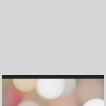
Video
Player