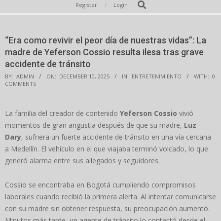
Secondary
Search
Register
Login
Navigation
Menu
“Era como revivir el peor día de nuestras vidas”: La
madre de Yeferson Cossio resulta ilesa tras grave
accidente de tránsito
BY:
ADMIN
ON:
DECEMBER 10, 2025
IN:
ENTRETENIMIENTO
WITH:
0
COMMENTS
La familia del creador de contenido
Yeferson Cossio
vivió
momentos de gran angustia después de que su madre,
Luz
Dary
, sufriera un fuerte accidente de tránsito en una vía cercana
a Medellín. El vehículo en el que viajaba terminó volcado, lo que
generó alarma entre sus allegados y seguidores.
Cossio se encontraba en Bogotá cumpliendo compromisos
laborales cuando recibió la primera alerta. Al intentar comunicarse
con su madre sin obtener respuesta, su preocupación aumentó.
Minutos más tarde, un agente de tránsito lo contactó desde el