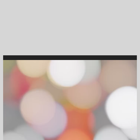
Video
Player