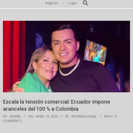
Secondary
Search
Register
Login
Navigation
Menu
Escala la tensión comercial: Ecuador impone
aranceles del 100 % a Colombia
BY:
ADMIN
ON:
APRIL 15, 2026
IN:
INTERNACIONAL
WITH:
0
COMMENTS