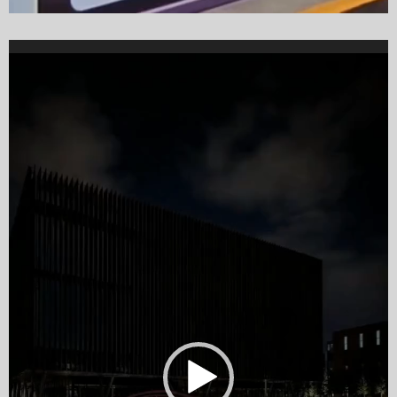
Video
Player