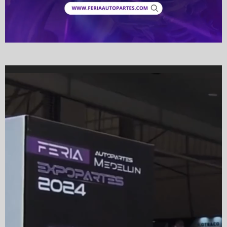
Video
Player