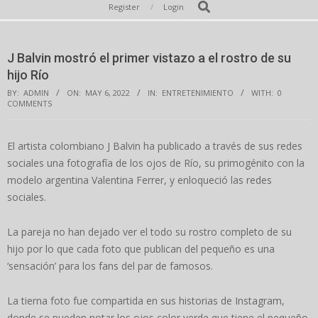
Secondary
Search
Register
Login
Navigation
Menu
J Balvin mostró el primer vistazo a el rostro de su
hijo Río
BY:
ADMIN
ON:
MAY 6, 2022
IN:
ENTRETENIMIENTO
WITH:
0
COMMENTS
El artista colombiano J Balvin ha publicado a través de sus redes
sociales una fotografía de los ojos de Río, su primogénito con la
modelo argentina Valentina Ferrer, y enloqueció las redes
sociales.
La pareja no han dejado ver el todo su rostro completo de su
hijo por lo que cada foto que publican del pequeño es una
‘sensación’ para los fans del par de famosos.
La tierna foto fue compartida en sus historias de Instagram,
donde se pueden notar los ojos color verde que tiene el pequeño.