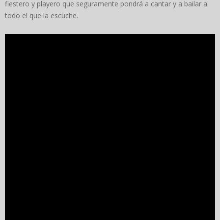
fiestero y playero que seguramente pondrá a cantar y a bailar a
todo el que la escuche.