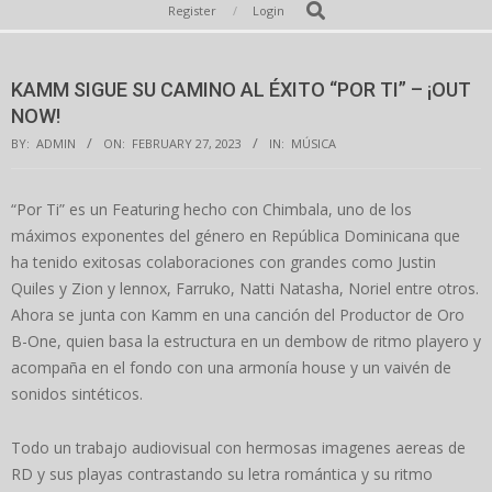
Secondary
Search
Register
Login
Navigation
Menu
KAMM SIGUE SU CAMINO AL ÉXITO “POR TI” – ¡OUT
NOW!
BY:
ADMIN
ON:
FEBRUARY 27, 2023
IN:
MÚSICA
“Por Ti” es un Featuring hecho con Chimbala, uno de los
máximos exponentes del género en República Dominicana que
ha tenido exitosas colaboraciones con grandes como Justin
Quiles y Zion y lennox, Farruko, Natti Natasha, Noriel entre otros.
Ahora se junta con Kamm en una canción del Productor de Oro
B-One, quien basa la estructura en un dembow de ritmo playero y
acompaña en el fondo con una armonía house y un vaivén de
sonidos sintéticos.
Todo un trabajo audiovisual con hermosas imagenes aereas de
RD y sus playas contrastando su letra romántica y su ritmo