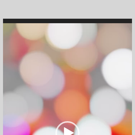
Video
Player