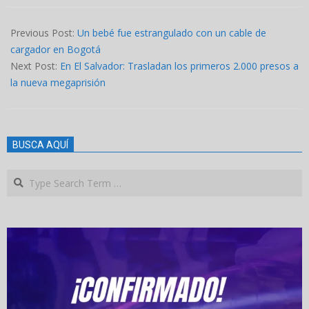
2023-
02-
Previous Post:
Un bebé fue estrangulado con un cable de
27
cargador en Bogotá
Next Post:
En El Salvador: Trasladan los primeros 2.000 presos a
la nueva megaprisión
BUSCA AQUÍ
Search