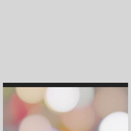
Video
Player