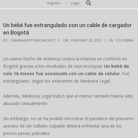
Secondary
Search
Register
Login
Navigation
Menu
Un bebé fue estrangulado con un cable de cargador
en Bogotá
BY:
OMARALBERTOMESALOPEZ
ON:
FEBRUARY 23, 2023
IN:
COLOMBIA
Un nuevo hecho de violencia contra la infancia se confirmó en
Bogotá gracias a los resultados de una necropsia.
Un bebé de
solo 16 meses fue asesinado con un cable de celular
. Fue
estrangulado, según los exámenes de Medicina Legal.
Además, Medicina Legal indicó que el menor también habría sido
abusado sexualmente.
Sin embargo, no se ha podido encontrar el paradero del presunto
asesino de ser hallado culpable deberá enfrentar una de las
peores penas judiciales.