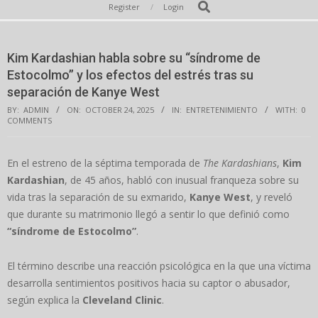
Secondary
Search
Register
Login
Navigation
Menu
Kim Kardashian habla sobre su “síndrome de
Estocolmo” y los efectos del estrés tras su
separación de Kanye West
BY:
ADMIN
ON:
OCTOBER 24, 2025
IN:
ENTRETENIMIENTO
WITH:
0
COMMENTS
En el estreno de la séptima temporada de
The Kardashians
,
Kim
Kardashian
, de 45 años, habló con inusual franqueza sobre su
vida tras la separación de su exmarido,
Kanye West
, y reveló
que durante su matrimonio llegó a sentir lo que definió como
“síndrome de Estocolmo”
.
El término describe una reacción psicológica en la que una víctima
desarrolla sentimientos positivos hacia su captor o abusador,
según explica la
Cleveland Clinic
.