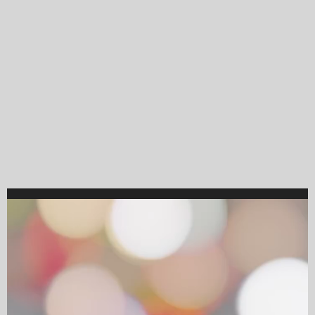
Video
Player