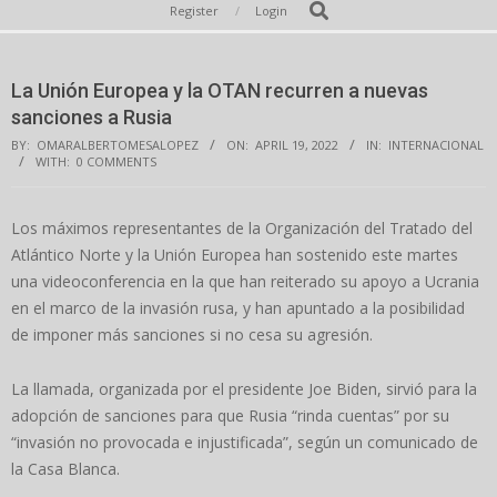
Secondary
Search
Register
Login
Navigation
Menu
La Unión Europea y la OTAN recurren a nuevas
sanciones a Rusia
BY:
OMARALBERTOMESALOPEZ
ON:
APRIL 19, 2022
IN:
INTERNACIONAL
WITH:
0 COMMENTS
Los máximos representantes de la Organización del Tratado del
Atlántico Norte y la Unión Europea han sostenido este martes
una videoconferencia en la que han reiterado su apoyo a Ucrania
en el marco de la invasión rusa, y han apuntado a la posibilidad
de imponer más sanciones si no cesa su agresión.
La llamada, organizada por el presidente Joe Biden, sirvió para la
adopción de sanciones para que Rusia “rinda cuentas” por su
“invasión no provocada e injustificada”, según un comunicado de
la Casa Blanca.