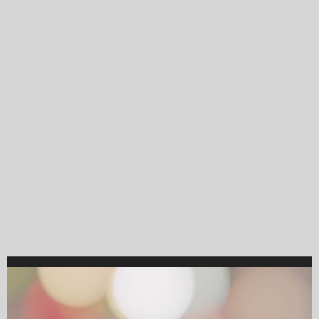
Video
Player