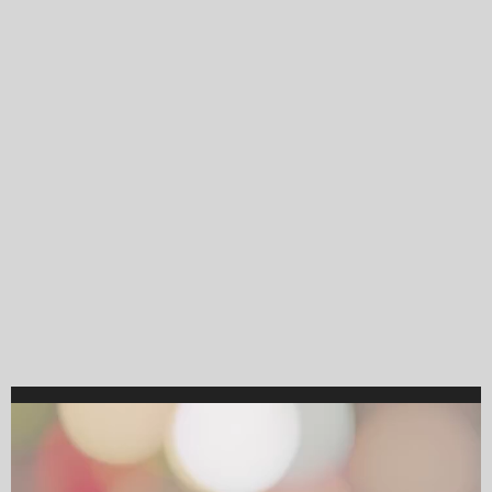
Video
Player