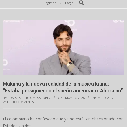
Secondary
Search
Register
Login
Navigation
Menu
Maluma y la nueva realidad de la música latina:
“Estaba persiguiendo el sueño americano. Ahora no”
BY:
OMARALBERTOMESALOPEZ
ON:
MAY 30, 2026
IN:
MÚSICA
WITH:
0 COMMENTS
El colombiano ha confesado que ya no está tan obsesionado con
Estados Unidos