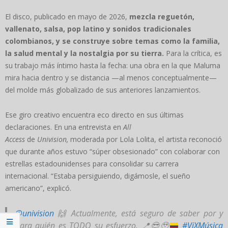
El disco, publicado en mayo de 2026,
mezcla reguetón,
vallenato, salsa, pop latino y sonidos tradicionales
colombianos, y se construye sobre temas como la familia,
la salud mental y la nostalgia por su tierra.
Para la crítica, es
su trabajo más íntimo hasta la fecha: una obra en la que Maluma
mira hacia dentro y se distancia —al menos conceptualmente—
del molde más globalizado de sus anteriores lanzamientos.
Ese giro creativo encuentra eco directo en sus últimas
declaraciones. En una entrevista en
All
Access
de
Univision,
moderada por Lola Lolita, el artista reconoció
que durante años estuvo “súper obsesionado” con colaborar con
estrellas estadounidenses para consolidar su carrera
internacional. “Estaba persiguiendo, digámosle, el sueño
americano”, explicó.
@univision
🙌
Actualmente, está seguro de saber por y
para quién es TODO su esfuerzo.
📍
😎
🥹
#ViXMúsica