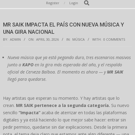
Secondary
Search
Register
Login
Navigation
Menu
MR SAIK IMPACTA EL PAÍS CON NUEVA MÚSICA Y
UNA GIRA NACIONAL
BY:
ADMIN
ON:
APRIL 30, 2026
IN:
MÚSICA
WITH:
0 COMMENTS
Nueva música que ya está pegando duro, tres escenarios masivos
junto a
KAPO
en la gira más esperada del año, y el respaldo
oficial de Cerveza Balboa. El momento es ahora — y
MR SAIK
llegó para quedarse.
Hay artistas que esperan su momento. Y hay artistas que lo
crean.
MR SAIK pertenece a la segunda categoría.
Su nuevo
sencillo
“Impacta”
acaba de aterrizar en todas las plataformas
digitales y ya está haciendo lo que mejor sabe hacer: entrar sin
pedir permiso, quedarse sin dar explicaciones. Desde la primera
nota, el tema deja claro que estamos ante algo diferente — una