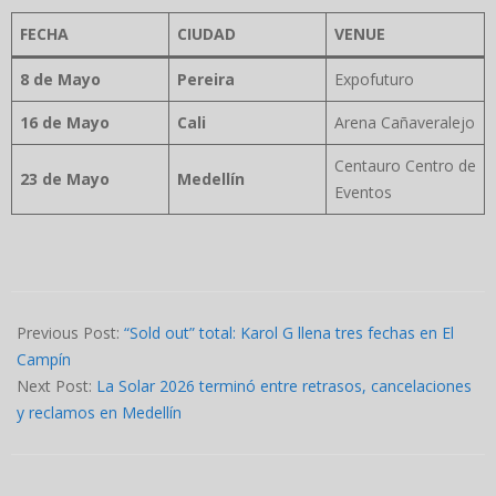
FECHA
CIUDAD
VENUE
8 de Mayo
Pereira
Expofuturo
16 de Mayo
Cali
Arena Cañaveralejo
Centauro Centro de
23 de Mayo
Medellín
Eventos
2026-
04-
Previous Post:
“Sold out” total: Karol G llena tres fechas en El
30
Campín
Next Post:
La Solar 2026 terminó entre retrasos, cancelaciones
y reclamos en Medellín