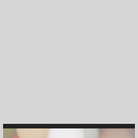
Video
Player