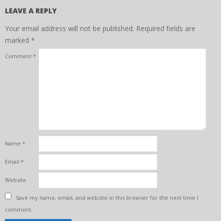
LEAVE A REPLY
Your email address will not be published.
Required fields are
marked
*
Comment
*
Name
*
Email
*
Website
Save my name, email, and website in this browser for the next time I
comment.