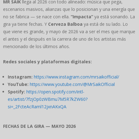
MR SAIK
llega al 2026 con todo alineado: música que pega,
escenarios masivos, alianzas que lo posicionan y una energía que
no se fabrica — se nace con ella.
“Impacta”
ya está sonando. La
gira ya tiene fechas. Y
Cerveza Balboa
ya está de su lado. Lo
que viene es grande, y mayo de 2026 va a ser el mes que marque
el antes y el después en la carrera de uno de los artistas más
mencionado de los últimos años.
Redes sociales y plataformas digitales:
Instagram:
https://www.instagram.com/mrsaikofficial/
YouTube:
https://www.youtube.com/@MrSaikOfficial
Spotify:
https://open.spotify.com/intl-
es/artist/7fzjOp0zWBmu7M5R7kZW60?
si=_2FcteAcRaml12jxnAKxQA
FECHAS DE LA GIRA — MAYO 2026