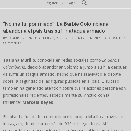
Secondary
Search
Register
Login
Navigation
Menu
“No me fui por miedo”: La Barbie Colombiana
abandona el país tras sufrir ataque armado
BY:
ADMIN
ON:
DECEMBER 5, 2025
IN:
ENTRETENIMIENTO
WITH:
0
COMMENTS
Tatiana Murillo
, conocida en redes sociales como
La Barbie
Colombiana
, decidió abandonar Colombia junto a su hija después
de sufrir un ataque armado, hecho que ha reavivado el debate
sobre la seguridad de las figuras públicas en el país. El suceso
también ha generado atención sobre sus relaciones personales y
profesionales recientes, especialmente su vínculo con la
influencer
Marcela Reyes
.
El episodio fue dado a conocer por la propia Murillo a través de
Instagram, donde suma más de 935 mil seguidores. Allí
compartió su preocupación y las imágenes del incidente, lo que