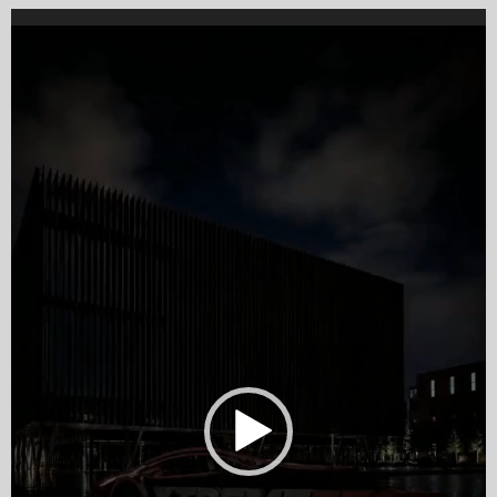
Video
Player