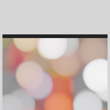
Video
Player