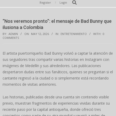
Secondary
Search
Register
Login
Navigation
Menu
“Nos veremos pronto”: el mensaje de Bad Bunny que
ilusiona a Colombia
BY:
ADMIN
ON:
MAY 12, 2026
IN:
ENTRETENIMIENTO
WITH:
0
COMMENTS
El artista puertorriqueño Bad Bunny volvió a captar la atención de
sus seguidores tras compartir varias historias en Instagram con
imágenes de Medellín y sus alrededores. Las publicaciones
despertaron dudas entre sus fanáticos, quienes se preguntan si el
cantante regresó a la ciudad o si simplemente está recordando
momentos de visitas anteriores.
Las historias, publicadas desde una cuenta sin contenido visible
previo, muestran fragmentos de experiencias vividas durante su
reciente paso por la capital antioqueña, donde ofreció tres
conciertos como parte de su gira mundial y reunió a miles de