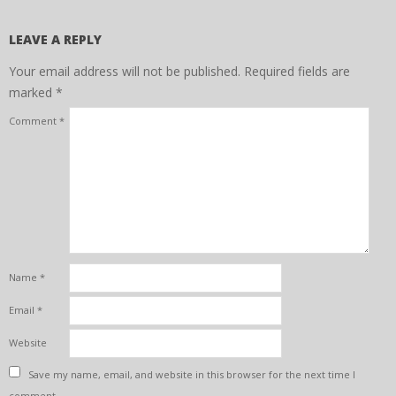
LEAVE A REPLY
Your email address will not be published.
Required fields are
marked
*
Comment
*
Name
*
Email
*
Website
Save my name, email, and website in this browser for the next time I
comment.