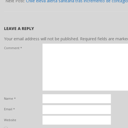
09
Next Post:
Chile eleva alerta sanitaria tras incremento de contagio
LEAVE A REPLY
Your email address will not be published.
Required fields are mark
Comment
*
Name
*
Email
*
Website