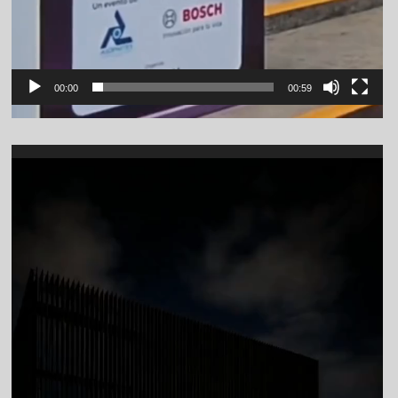
00:00
00:59
Video
Player