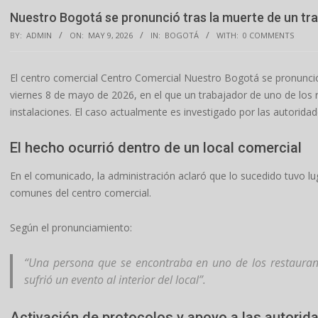
Nuestro Bogotá se pronunció tras la muerte de un tr
BY:
ADMIN
ON:
MAY 9, 2026
IN:
BOGOTÁ
WITH:
0 COMMENTS
El centro comercial Centro Comercial Nuestro Bogotá se pronunció
viernes 8 de mayo de 2026, en el que un trabajador de uno de los r
instalaciones. El caso actualmente es investigado por las autorid
El hecho ocurrió dentro de un local comercial
En el comunicado, la administración aclaró que lo sucedido tuvo lug
comunes del centro comercial.
Según el pronunciamiento:
“Una persona que se encontraba en uno de los restauran
sufrió un evento al interior del local”.
Activación de protocolos y apoyo a las autorid