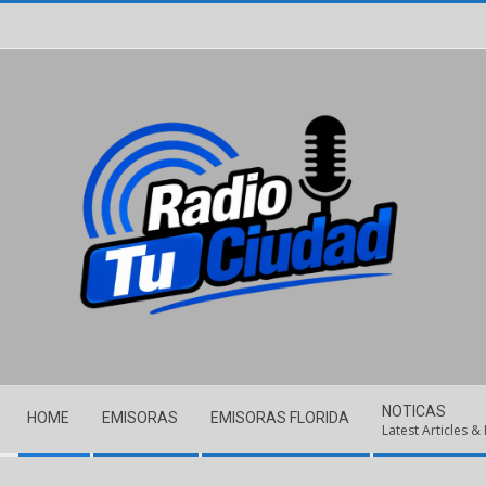
Skip
to
content
Secondary
NOTICAS
HOME
EMISORAS
EMISORAS FLORIDA
Navigation
Latest Articles &
Menu