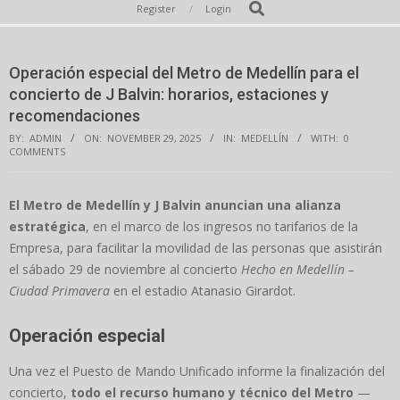
Secondary
Search
Register
Login
Navigation
Menu
Operación especial del Metro de Medellín para el
concierto de J Balvin: horarios, estaciones y
recomendaciones
BY:
ADMIN
ON:
NOVEMBER 29, 2025
IN:
MEDELLÍN
WITH:
0
COMMENTS
El Metro de Medellín y J Balvin anuncian una alianza
estratégica
, en el marco de los ingresos no tarifarios de la
Empresa, para facilitar la movilidad de las personas que asistirán
el sábado 29 de noviembre al concierto
Hecho en Medellín –
Ciudad Primavera
en el estadio Atanasio Girardot.
Operación especial
Una vez el Puesto de Mando Unificado informe la finalización del
concierto,
todo el recurso humano y técnico del Metro
—