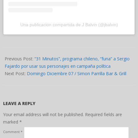
Una publicación compartida de J Balvin (@jbalvin)
2025-
11-
Previous Post:
“31 Minutos”, programa chileno, “funa” a Sergio
29
Fajardo por usar sus personajes en campaña política
Next Post:
Domingo Diciembre 07 / Simon Parrilla Bar & Grill
LEAVE A REPLY
Your email address will not be published.
Required fields are
marked
*
Comment
*