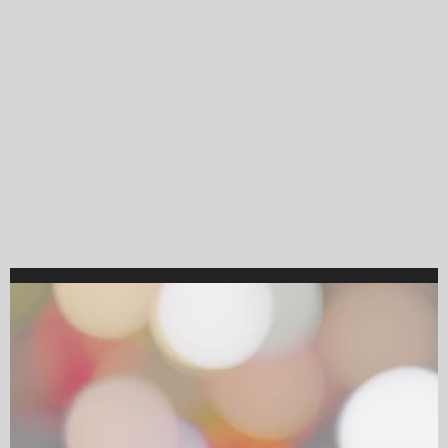
Video
Player