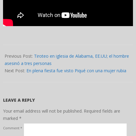
2022-
06-
Previous Post:
Tiroteo en iglesia de Alabama, EE.UU; el hombre
18
asesinó a tres personas
Next Post:
En plena fiesta fue visto Piqué con una mujer rubia
LEAVE A REPLY
Your email address will not be published.
Required fields are
marked
*
Comment
*