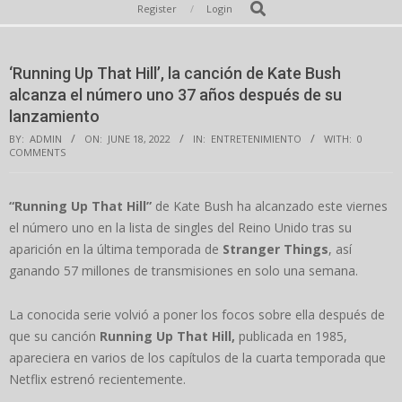
Secondary
Search
Register
Login
Navigation
Menu
‘Running Up That Hill’, la canción de Kate Bush
alcanza el número uno 37 años después de su
lanzamiento
BY:
ADMIN
ON:
JUNE 18, 2022
IN:
ENTRETENIMIENTO
WITH:
0
COMMENTS
“Running Up That Hill”
de Kate Bush ha alcanzado este viernes
el número uno en la lista de singles del Reino Unido tras su
aparición en la última temporada de
Stranger Things
, así
ganando 57 millones de transmisiones en solo una semana.
La conocida serie volvió a poner los focos sobre ella después de
que su canción
Running Up That Hill,
publicada en 1985,
apareciera en varios de los capítulos de la cuarta temporada que
Netflix estrenó recientemente.