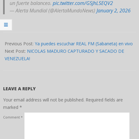
un fuerte balanceo.
pic.twitter.com/GSJhLSEQV2
— Alerta Mundial (@AlertaMundoNews)
January 2, 2026
2026-
01-
Previous Post:
Ya puedes escuchar REAL FM (Sabaneta) en vivo
02
Next Post:
NICOLAS MADURO CAPTURADO Y SACADO DE
VENEZUELA!
LEAVE A REPLY
Your email address will not be published.
Required fields are
marked
*
Comment
*