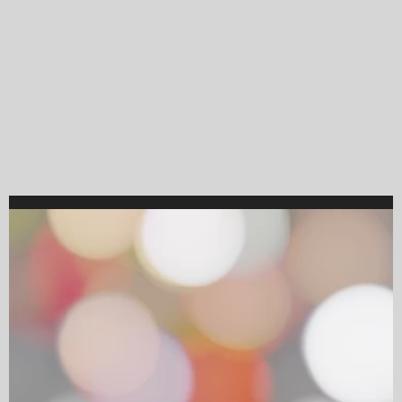
Video
Player