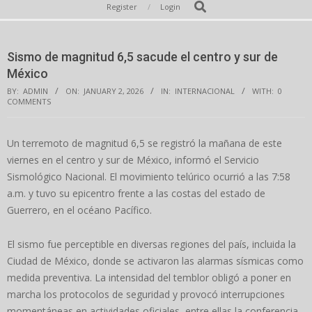
Secondary
Search
Register
Login
Navigation
Menu
Sismo de magnitud 6,5 sacude el centro y sur de
México
BY:
ADMIN
ON:
JANUARY 2, 2026
IN:
INTERNACIONAL
WITH:
0
COMMENTS
Un terremoto de magnitud 6,5 se registró la mañana de este
viernes en el centro y sur de México, informó el Servicio
Sismológico Nacional. El movimiento telúrico ocurrió a las 7:58
a.m. y tuvo su epicentro frente a las costas del estado de
Guerrero, en el océano Pacífico.
El sismo fue perceptible en diversas regiones del país, incluida la
Ciudad de México, donde se activaron las alarmas sísmicas como
medida preventiva. La intensidad del temblor obligó a poner en
marcha los protocolos de seguridad y provocó interrupciones
momentáneas en actividades oficiales, entre ellas la conferencia