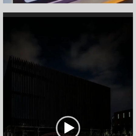
Video
Player