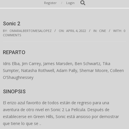
Secondary
Search
Register
Login
Navigation
Menu
Sonic 2
BY:
OMARALBERTOMESALOPEZ
ON:
APRIL 4, 2022
IN:
CINE
WITH:
0
COMMENTS
REPARTO
Idris Elba, Jim Carrey, James Marsden, Ben Schwartz, Tika
Sumpter, Natasha Rothwell, Adam Pally, Shemar Moore, Colleen
O’Shaughnessey
SINOPSIS
El erizo azul favorito de todos están de regreso para una
aventura de otro nivel en Sonic 2 La Película. Después de
establecerse en Green Hills, Sonic está ansioso por demostrar
que tiene lo que se ..