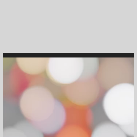
Video
Player