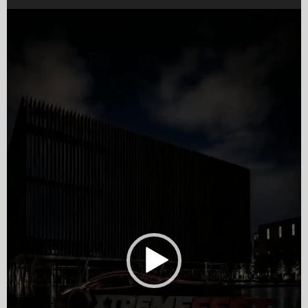
Video
Player