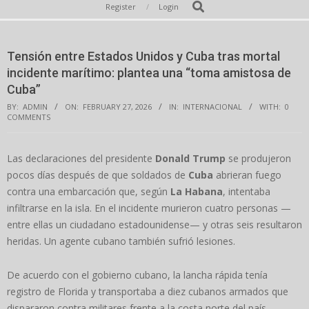
Secondary
Search
Register
Login
Navigation
Menu
Tensión entre Estados Unidos y Cuba tras mortal
incidente marítimo: plantea una “toma amistosa de
Cuba”
BY:
ADMIN
ON:
FEBRUARY 27, 2026
IN:
INTERNACIONAL
WITH:
0
COMMENTS
Las declaraciones del presidente
Donald Trump
se produjeron
pocos días después de que soldados de
Cuba
abrieran fuego
contra una embarcación que, según
La Habana
, intentaba
infiltrarse en la isla. En el incidente murieron cuatro personas —
entre ellas un ciudadano estadounidense— y otras seis resultaron
heridas. Un agente cubano también sufrió lesiones.
De acuerdo con el gobierno cubano, la lancha rápida tenía
registro de Florida y transportaba a diez cubanos armados que
dispararon contra militares frente a la costa norte del país.