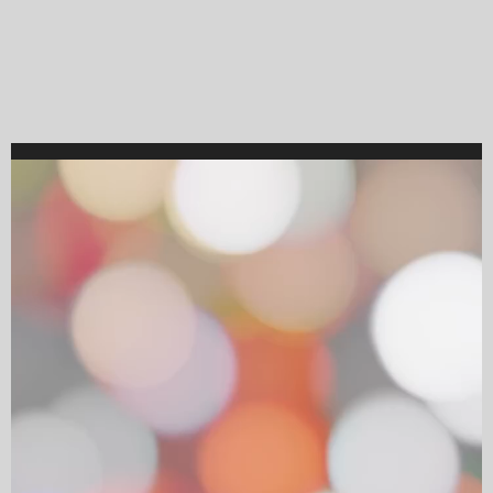
Video
Player