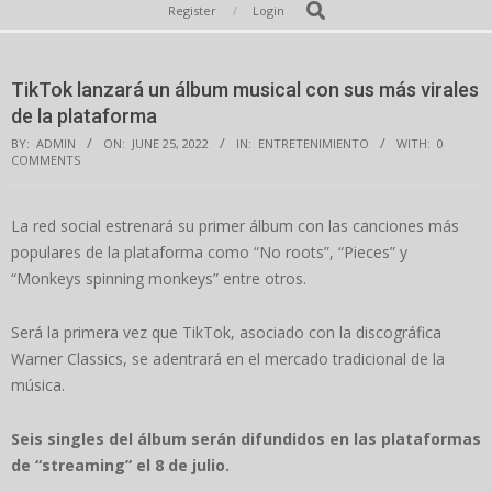
Secondary
Search
Register
Login
Navigation
Menu
TikTok lanzará un álbum musical con sus más virales
de la plataforma
BY:
ADMIN
ON:
JUNE 25, 2022
IN:
ENTRETENIMIENTO
WITH:
0
COMMENTS
La red social estrenará su primer álbum con las canciones más
populares de la plataforma como “No roots”, “Pieces” y
“Monkeys spinning monkeys” entre otros.
Será la primera vez que TikTok, asociado con la discográfica
Warner Classics, se adentrará en el mercado tradicional de la
música.
Seis singles del álbum serán difundidos en las plataformas
de “streaming” el 8 de julio.