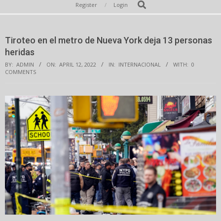
Secondary
Search
Register
Login
Navigation
Menu
Tiroteo en el metro de Nueva York deja 13 personas
heridas
BY:
ADMIN
ON:
APRIL 12, 2022
IN:
INTERNACIONAL
WITH:
0
COMMENTS