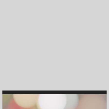
Video
Player