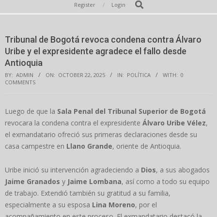
Secondary
Search
Register
Login
Navigation
Menu
Tribunal de Bogotá revoca condena contra Álvaro
Uribe y el expresidente agradece el fallo desde
Antioquia
BY:
ADMIN
ON:
OCTOBER 22, 2025
IN:
POLÍTICA
WITH:
0
COMMENTS
Luego de que la
Sala Penal del Tribunal Superior de Bogotá
revocara la condena contra el expresidente
Álvaro Uribe Vélez
,
el exmandatario ofreció sus primeras declaraciones desde su
casa campestre en
Llano Grande
, oriente de Antioquia.
Uribe inició su intervención agradeciendo a
Dios
, a sus abogados
Jaime Granados
y
Jaime Lombana
, así como a todo su equipo
de trabajo. Extendió también su gratitud a su familia,
especialmente a su esposa
Lina Moreno
, por el
acompañamiento en este proceso. El exmandatario destacó la