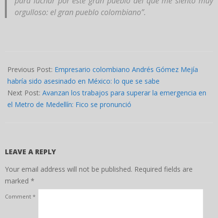
para luchar por este gran pueblo del que me siento muy
orgulloso: el gran pueblo colombiano”.
2025-
10-
Previous Post:
Empresario colombiano Andrés Gómez Mejía
22
habría sido asesinado en México: lo que se sabe
Next Post:
Avanzan los trabajos para superar la emergencia en
el Metro de Medellín: Fico se pronunció
LEAVE A REPLY
Your email address will not be published.
Required fields are
marked
*
Comment
*