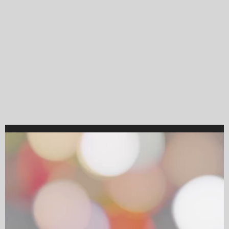
Video
Player