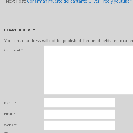
13
Next Post:
Confirman muerte del cantante Oliver Tree y youtuber 
LEAVE A REPLY
Your email address will not be published.
Required fields are mark
Comment
*
Name
*
Email
*
Website