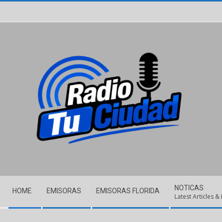
Skip
to
content
Secondary
NOTICAS
HOME
EMISORAS
EMISORAS FLORIDA
Navigation
Latest Articles &
Menu