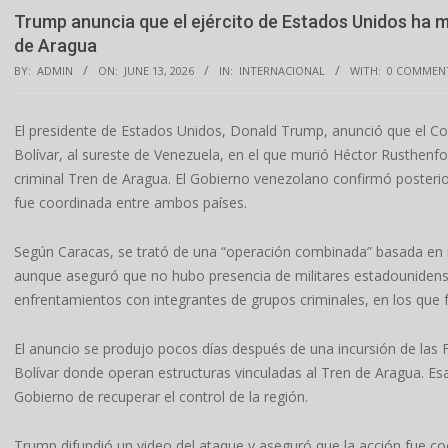
Trump anuncia que el ejército de Estados Unidos ha m
de Aragua
BY:
ADMIN
ON:
JUNE 13, 2026
IN:
INTERNACIONAL
WITH:
0 COMMEN
El presidente de Estados Unidos, Donald Trump, anunció que el Com
Bolívar, al sureste de Venezuela, en el que murió Héctor Rusthenfo
criminal Tren de Aragua. El Gobierno venezolano confirmó posterio
fue coordinada entre ambos países.
Según Caracas, se trató de una “operación combinada” basada en i
aunque aseguró que no hubo presencia de militares estadounidenses
enfrentamientos con integrantes de grupos criminales, en los que 
El anuncio se produjo pocos días después de una incursión de las
Bolívar donde operan estructuras vinculadas al Tren de Aragua. E
Gobierno de recuperar el control de la región.
Trump difundió un video del ataque y aseguró que la acción fue c