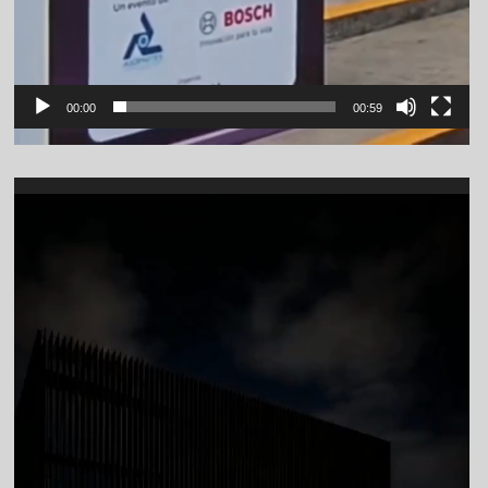
00:00
00:59
Video
Player