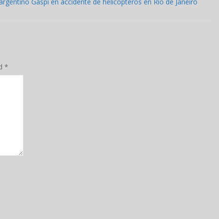
argentino Gaspi en accidente de helicópteros en Río de Janeiro
ed
*