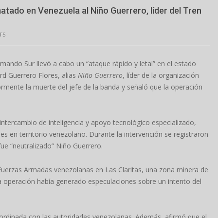
atado en Venezuela al Niño Guerrero, líder del Tren
TS
ando Sur llevó a cabo un “ataque rápido y letal” en el estado
rd Guerrero Flores, alias
Niño Guerrero
, líder de la organización
rmente la muerte del jefe de la banda y señaló que la operación
ntercambio de inteligencia y apoyo tecnológico especializado,
 en territorio venezolano. Durante la intervención se registraron
fue “neutralizado” Niño Guerrero.
 Fuerzas Armadas venezolanas en Las Claritas, una zona minera de
sa operación había generado especulaciones sobre un intento del
oordinada con las autoridades venezolanas. Además, afirmó que el