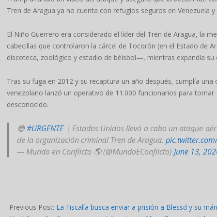
Tren de Aragua ya no cuenta con refugios seguros en Venezuela y 
El Niño Guerrero era considerado el líder del Tren de Aragua, la 
cabecillas que controlaron la cárcel de Tocorón (en el Estado de
discoteca, zoológico y estadio de béisbol—, mientras expandía su 
Tras su fuga en 2012 y su recaptura un año después, cumplía una
venezolano lanzó un operativo de 11.000 funcionarios para tomar
desconocido.
🔴
#URGENTE
| Estados Unidos llevó a cabo un ataque aér
de la organización criminal Tren de Aragua.
pic.twitter.co
— Mundo en Conflicto 🌎 (@MundoEConflicto)
June 13, 202
2026-
06-
Previous Post:
La Fiscalía busca enviar a prisión a Blessd y su m