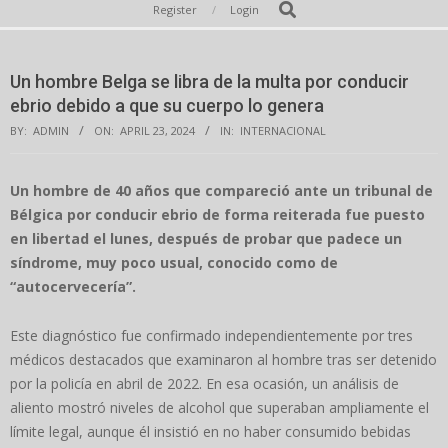
Secondary
Search
Register
Login
Navigation
Menu
Un hombre Belga se libra de la multa por conducir
ebrio debido a que su cuerpo lo genera
BY:
ADMIN
ON:
APRIL 23, 2024
IN:
INTERNACIONAL
Un hombre de 40 años que compareció ante un tribunal de
Bélgica por conducir ebrio de forma reiterada fue puesto
en libertad el lunes, después de probar que padece un
síndrome, muy poco usual, conocido como de
“autocervecería”.
Este diagnóstico fue confirmado independientemente por tres
médicos destacados que examinaron al hombre tras ser detenido
por la policía en abril de 2022. En esa ocasión, un análisis de
aliento mostró niveles de alcohol que superaban ampliamente el
límite legal, aunque él insistió en no haber consumido bebidas