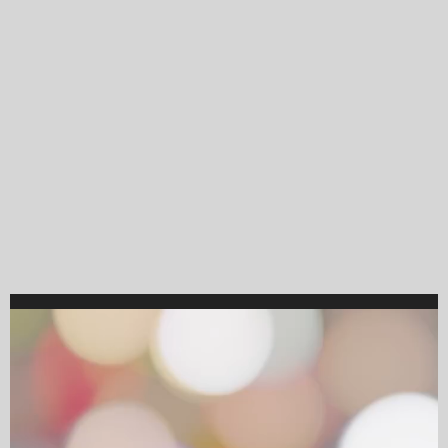
Video
Player