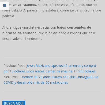
las mismas razones
, se declaró inocente, afirmando que no
había bebido. Al parecer, no estaba al corriente del síndrome que
padecía.
Ahora, sigue una dieta especial con
bajos contenidos de
hidratos de carbono
, que le ha ayudado a impedir que se le
desencadene el síndrome.
2024-
04-
Previous Post:
Joven Mexicano aprovechó un error y compró
23
por 13 dólares unos aretes Cartier de más de 11.000 dólares
Next Post:
Hombre de 72 años estuvo 613 días contagiado de
COVID y desarrolló más de 50 mutaciones
BUSCA AQUÍ