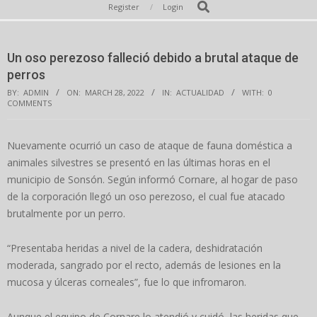
Secondary
Search
Register
Login
Navigation
Menu
Un oso perezoso falleció debido a brutal ataque de
perros
BY:
ADMIN
ON:
MARCH 28, 2022
IN:
ACTUALIDAD
WITH:
0
COMMENTS
Nuevamente ocurrió un caso de ataque de fauna doméstica a
animales silvestres se presentó en las últimas horas en el
municipio de Sonsón. Según informó Cornare, al hogar de paso
de la corporación llegó un oso perezoso, el cual fue atacado
brutalmente por un perro.
“Presentaba heridas a nivel de la cadera, deshidratación
moderada, sangrado por el recto, además de lesiones en la
mucosa y úlceras corneales”, fue lo que infromaron.
Aunque el equipo de Cornare lo atendió y cuidó, las heridas que