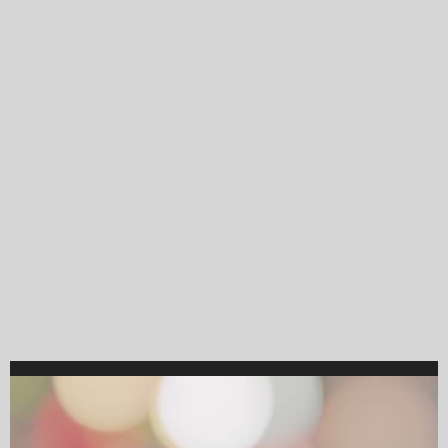
Video
Player