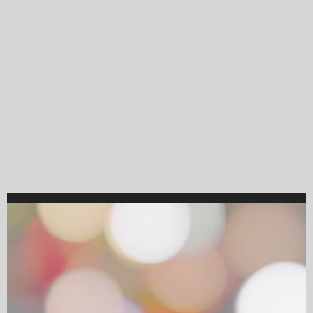
Video
Player