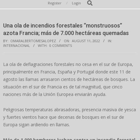
Secondary
Search
Register
Login
Navigation
Menu
Una ola de incendios forestales “monstruosos”
azota Francia; más de 7.000 hectáreas quemadas
BY:
OMARALBERTOMESALOPEZ
ON:
AUGUST 11, 2022
IN:
INTERNACIONAL
WITH:
0 COMMENTS
La ola de deflagraciones forestales no cesa en el sur de Europa,
principalmente en Francia, España y Portugal donde este 11 de
agosto las llamas arrasaron cientos de hectáreas de bosques. La
situación en el sur de Francia es de tal magnitud, que cinco
naciones más de la Unión Europea enviarán ayuda.
Peligrosas temperaturas abrasadoras, presencia masiva de yesca
y fuertes vientos hace que decenas de bosques en el sur de
Europa sigan ardiendo en llamas.
Más de 1.000 bomberos luchan contra un incendio forestal